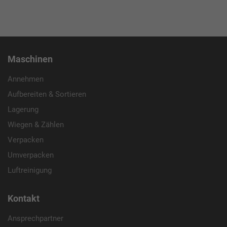
erhobenen Daten umfassen die Anzahl der
Dieses Cookie wird verwendet, um Ihre
Besucher, die Quelle, aus der sie stammen,
Zweck
Cookie-Einstellungen für diese Website zu
und die Seiten in anonymisierter Form.
speichern.
Maschinen
Name
_ga
Annehmen
Anbieter
Google LLC
Aufbereiten & Sortieren
Laufzeit
2 Jahre
Lagerung
Wiegen & Zählen
Dieses Cookie wird von Google Analytics
Verpacken
installiert. Das Cookie wird verwendet, um
Besucher-, Sitzungs- und Kampagnendaten
Umverpacken
zu berechnen und die Nutzung der Website
Luftreinigung
Zweck
für den Analysebericht der Website zu
verfolgen. Die Cookies speichern
Kontakt
Informationen anonym und weisen eine
randoly generierte Nummer zu, um
Ansprechpartner
eindeutige Besucher zu identifizieren.