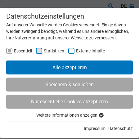
DE
Datenschutzeinstellungen
Auf unserer Webseite werden Cookies verwendet. Einige davon
werden zwingend benötigt, während es uns andere ermöglichen,
Ihre Nutzererfahrung auf unserer Webseite zu verbessern.
Essentiell
Statistiken
Externe Inhalte
Alle akzeptieren
Speichern & schließen
Nur essentielle Cookies akzeptieren
Start
Maschinen
Übersicht
Weitere Informationen anzeigen
ÜBERSICHT
Essentiell
Essentielle Cookies werden für grundlegende Funktionen der
FILTER: ANNEHMEN
Impressum
|
Datenschutz
Webseite benötigt. Dadurch ist gewährleistet, dass die