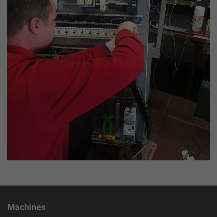
Besucher, die Quelle, aus der sie stammen,
und die Seiten in anonymisierter Form.
Name
_ga
Provider
Google LLC
Lifetime
2 Jahre
Dieses Cookie wird von Google Analytics
installiert. Das Cookie wird verwendet, um
Besucher-, Sitzungs- und Kampagnendaten
zu berechnen und die Nutzung der Website
Purpose
für den Analysebericht der Website zu
verfolgen. Die Cookies speichern
Informationen anonym und weisen eine
randoly generierte Nummer zu, um
eindeutige Besucher zu identifizieren.
Machines