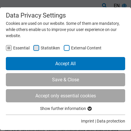
EN
Data Privacy Settings
Cookies are used on our website. Some of them are mandatory,
while others enable us to improve your user experience on our
website.
Essential
Statistiken
External Content
Accept All
Save & Close
Accept only essential cookies
Home
Services
Installation
Show further information
INSTALLATION
Essential
Essential cookies are required for basic functions of the
Imprint
|
Data protection
Installation and commissioning are carried out by our own
website. This ensures that the website functions properly.
service technicians, both mechanically and electrically.