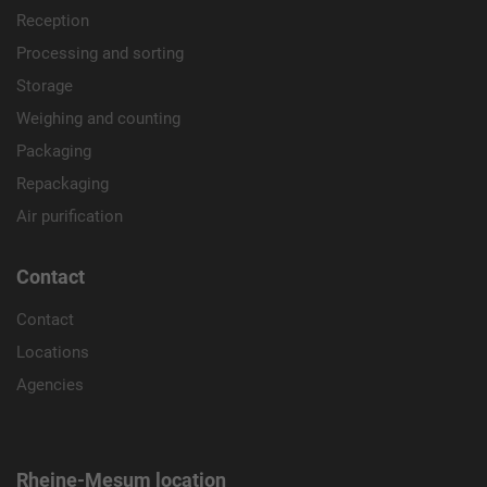
Reception
Name
_ga_xxxxxxxxxx
Processing and sorting
Provider
Google LLC
Storage
Weighing and counting
Lifetime
2 Jahre
Packaging
Wird verwendet, um den Sitzungsstatus zu
Repackaging
Purpose
erhalten.
Air purification
Contact
Contact
Locations
Agencies
Rheine-Mesum location