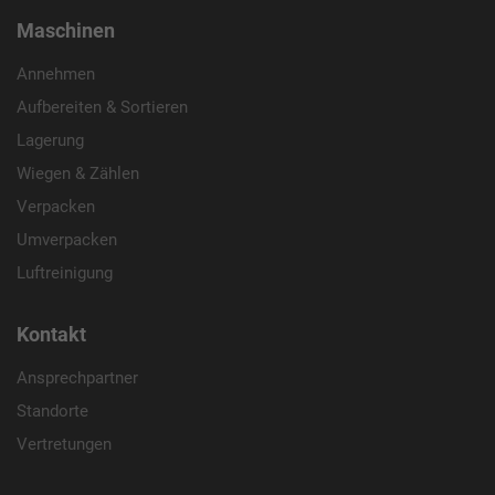
Maschinen
Name
_ga_xxxxxxxxxx
Annehmen
Anbieter
Google LLC
Aufbereiten & Sortieren
Lagerung
Laufzeit
2 Jahre
Wiegen & Zählen
Wird verwendet, um den Sitzungsstatus zu
Verpacken
Zweck
erhalten.
Umverpacken
Luftreinigung
Kontakt
Ansprechpartner
Standorte
Vertretungen