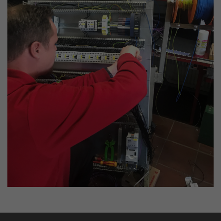
erhobenen Daten umfassen die Anzahl der
Dieses Cookie wird verwendet, um Ihre
Besucher, die Quelle, aus der sie stammen,
Zweck
Cookie-Einstellungen für diese Website zu
und die Seiten in anonymisierter Form.
speichern.
Name
_ga
Anbieter
Google LLC
Laufzeit
2 Jahre
Dieses Cookie wird von Google Analytics
installiert. Das Cookie wird verwendet, um
Besucher-, Sitzungs- und Kampagnendaten
zu berechnen und die Nutzung der Website
Zweck
für den Analysebericht der Website zu
verfolgen. Die Cookies speichern
Informationen anonym und weisen eine
randoly generierte Nummer zu, um
eindeutige Besucher zu identifizieren.