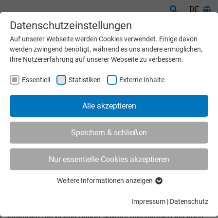
DE
Datenschutzeinstellungen
Auf unserer Webseite werden Cookies verwendet. Einige davon
werden zwingend benötigt, während es uns andere ermöglichen,
Ihre Nutzererfahrung auf unserer Webseite zu verbessern.
Essentiell
Statistiken
Externe Inhalte
Alle akzeptieren
Speichern & schließen
Nur essentielle Cookies akzeptieren
Start
Leistungen
Installation
Weitere Informationen anzeigen
INSTALLATION
Essentiell
Essentielle Cookies werden für grundlegende Funktionen der
Impressum
|
Datenschutz
Die Montagen und Inbetriebnahmen werden durch unsere
Webseite benötigt. Dadurch ist gewährleistet, dass die
eigenden Servicetechniker sowohl mechanisch als auch