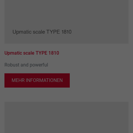
Name
_ga_xxxxxxxxxx
Provider
Google LLC
Lifetime
2 Jahre
Wird verwendet, um den Sitzungsstatus zu
Purpose
Upmatic scale TYPE 1810
erhalten.
Robust and powerful
MEHR INFORMATIONEN