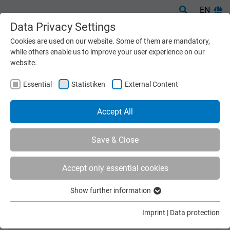
EN
Data Privacy Settings
Cookies are used on our website. Some of them are mandatory,
while others enable us to improve your user experience on our
website.
Essential
Statistiken
External Content
Accept All
Save & Close
Accept only essential cookies
Home
Machines
Overview
Show further information
OVERVIEW
Essential
Essential cookies are required for basic functions of the
FILTER: POTATOES
Imprint
|
Data protection
website. This ensures that the website functions properly.