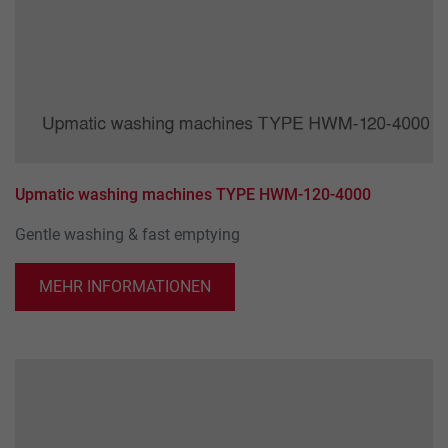
Besucher, die Quelle, aus der sie stammen,
und die Seiten in anonymisierter Form.
Name
_ga
Provider
Google LLC
Lifetime
2 Jahre
Upmatic washing machines TYPE HWM-120-4000
Gentle washing & fast emptying
Dieses Cookie wird von Google Analytics
installiert. Das Cookie wird verwendet, um
Besucher-, Sitzungs- und Kampagnendaten
MEHR INFORMATIONEN
zu berechnen und die Nutzung der Website
Purpose
für den Analysebericht der Website zu
verfolgen. Die Cookies speichern
Informationen anonym und weisen eine
randoly generierte Nummer zu, um
eindeutige Besucher zu identifizieren.