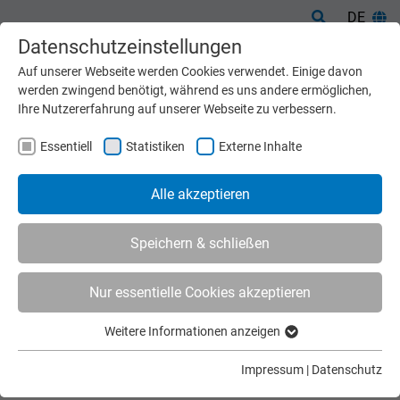
DE
Datenschutzeinstellungen
Auf unserer Webseite werden Cookies verwendet. Einige davon
werden zwingend benötigt, während es uns andere ermöglichen,
Ihre Nutzererfahrung auf unserer Webseite zu verbessern.
Essentiell
Statistiken
Externe Inhalte
Alle akzeptieren
Speichern & schließen
Nur essentielle Cookies akzeptieren
Start
Gebrauchtmaschinen
Weitere Informationen anzeigen
GEBRAUCHTMASCHINEN
Essentiell
Essentielle Cookies werden für grundlegende Funktionen der
Impressum
|
Datenschutz
Hier finden Sie zukünftig unsere "Gebrauchten".
Webseite benötigt. Dadurch ist gewährleistet, dass die