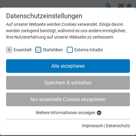
DE
Datenschutzeinstellungen
Auf unserer Webseite werden Cookies verwendet. Einige davon
werden zwingend benötigt, während es uns andere ermöglichen,
Ihre Nutzererfahrung auf unserer Webseite zu verbessern.
Essentiell
Statistiken
Externe Inhalte
Alle akzeptieren
Speichern & schließen
Nur essentielle Cookies akzeptieren
Start
Kontakt
Vertretungen
Weitere Informationen anzeigen
Essentiell
Essentielle Cookies werden für grundlegende Funktionen der
Impressum
|
Datenschutz
Webseite benötigt. Dadurch ist gewährleistet, dass die