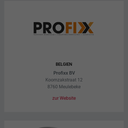
Name
_ga_xxxxxxxxxx
Anbieter
Google LLC
Laufzeit
2 Jahre
Wird verwendet, um den Sitzungsstatus zu
Zweck
erhalten.
BELGIEN
Profixx BV
Koornzakstraat 12
8760 Meulebeke
zur Website