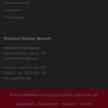
Ansprechpartner
Standorte
Name
_ga_xxxxxxxxxx
Vertretungen
Anbieter
Google LLC
Laufzeit
2 Jahre
Standort Rheine-Mesum
Wird verwendet, um den Sitzungsstatus zu
Zweck
Hauptsitz & Fertigung
erhalten.
Burgsteinfurter Damm 185
48432 Rheine-Mesum
Telefon: +49 5975 9281 0
Telefax: +49 5975 9281 10
info@upmann.de
© 2026 UPMANN Verpackungsmaschinen GmbH & Co. KG
Impressum
Datenschutz
Sitemap
Kontakt