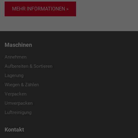
erhobenen Daten umfassen die Anzahl der
MEHR INFORMATIONEN »
Dieses Cookie wird verwendet, um Ihre
Besucher, die Quelle, aus der sie stammen,
Zweck
Cookie-Einstellungen für diese Website zu
und die Seiten in anonymisierter Form.
speichern.
Name
_ga
Maschinen
Anbieter
Google LLC
Annehmen
Aufbereiten & Sortieren
Laufzeit
2 Jahre
Lagerung
Dieses Cookie wird von Google Analytics
Wiegen & Zählen
installiert. Das Cookie wird verwendet, um
Besucher-, Sitzungs- und Kampagnendaten
Verpacken
zu berechnen und die Nutzung der Website
Umverpacken
Zweck
für den Analysebericht der Website zu
Luftreinigung
verfolgen. Die Cookies speichern
Informationen anonym und weisen eine
randoly generierte Nummer zu, um
Kontakt
eindeutige Besucher zu identifizieren.