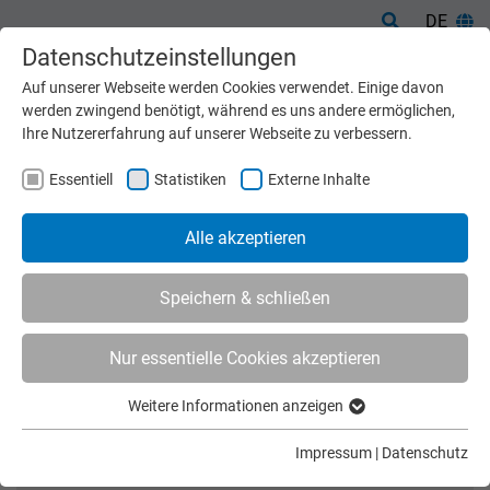
DE
Datenschutzeinstellungen
Auf unserer Webseite werden Cookies verwendet. Einige davon
werden zwingend benötigt, während es uns andere ermöglichen,
Ihre Nutzererfahrung auf unserer Webseite zu verbessern.
Essentiell
Statistiken
Externe Inhalte
Alle akzeptieren
Speichern & schließen
Nur essentielle Cookies akzeptieren
Start
Maschinen
Übersicht
Weitere Informationen anzeigen
ÜBERSICHT
Essentiell
Essentielle Cookies werden für grundlegende Funktionen der
FILTER: FISCH
Impressum
|
Datenschutz
Webseite benötigt. Dadurch ist gewährleistet, dass die