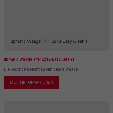
erhobenen Daten umfassen die Anzahl der
Dieses Cookie wird verwendet, um Ihre
Besucher, die Quelle, aus der sie stammen,
Zweck
Cookie-Einstellungen für diese Website zu
und die Seiten in anonymisierter Form.
speichern.
Name
_ga
Anbieter
Google LLC
Laufzeit
2 Jahre
upmatic Waage TYP 2212-Easy Clean F
Dieses Cookie wird von Google Analytics
Die besonders leicht zu reinigende Waage
installiert. Das Cookie wird verwendet, um
Besucher-, Sitzungs- und Kampagnendaten
zu berechnen und die Nutzung der Website
MEHR INFORMATIONEN
Zweck
für den Analysebericht der Website zu
verfolgen. Die Cookies speichern
Informationen anonym und weisen eine
randoly generierte Nummer zu, um
eindeutige Besucher zu identifizieren.