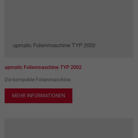
Name
_ga_xxxxxxxxxx
Anbieter
Google LLC
Laufzeit
2 Jahre
Wird verwendet, um den Sitzungsstatus zu
Zweck
erhalten.
upmatic Folienmaschine TYP 2002
Die kompakte Folienmaschine.
MEHR INFORMATIONEN