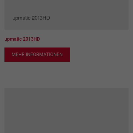
Dieses Cookie wird verwendet, um Ihre Cookie-
Zweck
die Anzahl der Besucher, die Quelle, aus der sie
Einstellungen für diese Website zu speichern.
stammen, und die Seiten in anonymisierter Form.
Name
_ga
upmatic 2013HD
Anbieter
Google LLC
MEHR INFORMATIONEN
Laufzeit
2 Jahre
Dieses Cookie wird von Google Analytics
installiert. Das Cookie wird verwendet, um
Besucher-, Sitzungs- und Kampagnendaten zu
berechnen und die Nutzung der Website für den
Zweck
Analysebericht der Website zu verfolgen. Die
Cookies speichern Informationen anonym und
weisen eine randoly generierte Nummer zu, um
eindeutige Besucher zu identifizieren.