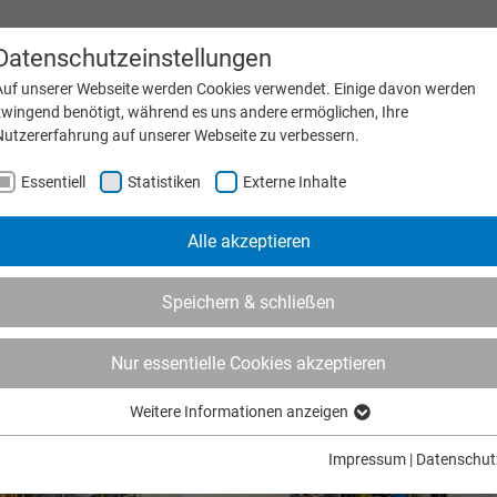
Datenschutzeinstellungen
Messe & Termine
Karri
Auf unserer Webseite werden Cookies verwendet. Einige davon werden
zwingend benötigt, während es uns andere ermöglichen, Ihre
Nutzererfahrung auf unserer Webseite zu verbessern.
MASCHINEN
PRODUKTE
UNTERNEHMEN
SER
Essentiell
Statistiken
Externe Inhalte
Alle akzeptieren
Speichern & schließen
Nur essentielle Cookies akzeptieren
Weitere Informationen anzeigen
Essentiell
Essentielle Cookies werden für grundlegende Funktionen der Webseite
Impressum
|
Datenschut
benötigt. Dadurch ist gewährleistet, dass die Webseite einwandfrei