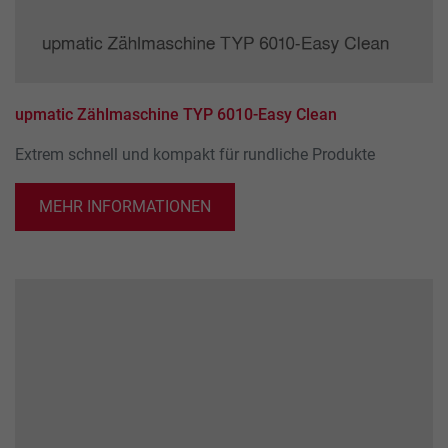
Name
_ga_xxxxxxxxxx
Anbieter
Google LLC
Laufzeit
2 Jahre
upmatic Zählmaschine TYP 6010-Easy Clean
Wird verwendet, um den Sitzungsstatus zu
Zweck
Extrem schnell und kompakt für rundliche Produkte
erhalten.
MEHR INFORMATIONEN