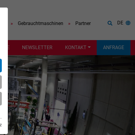
DE
ere
Gebrauchtmaschinen
Partner
VICE
NEWSLETTER
KONTAKT
ANFRAGE
z