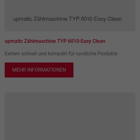
Dieses Cookie wird verwendet, um Ihre Cookie-
Zweck
die Anzahl der Besucher, die Quelle, aus der sie
Einstellungen für diese Website zu speichern.
stammen, und die Seiten in anonymisierter Form.
Name
_ga
upmatic Zählmaschine TYP 6010-Easy Clean
Anbieter
Google LLC
Extrem schnell und kompakt für rundliche Produkte
Laufzeit
2 Jahre
MEHR INFORMATIONEN
Dieses Cookie wird von Google Analytics
installiert. Das Cookie wird verwendet, um
Besucher-, Sitzungs- und Kampagnendaten zu
berechnen und die Nutzung der Website für den
Zweck
Analysebericht der Website zu verfolgen. Die
Cookies speichern Informationen anonym und
weisen eine randoly generierte Nummer zu, um
eindeutige Besucher zu identifizieren.