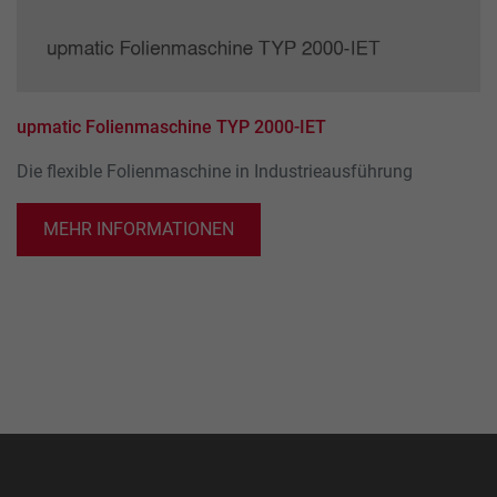
Name
_ga_xxxxxxxxxx
Anbieter
Google LLC
Laufzeit
2 Jahre
upmatic Folienmaschine TYP 2000-IET
Wird verwendet, um den Sitzungsstatus zu
Zweck
Die flexible Folienmaschine in Industrieausführung
erhalten.
MEHR INFORMATIONEN