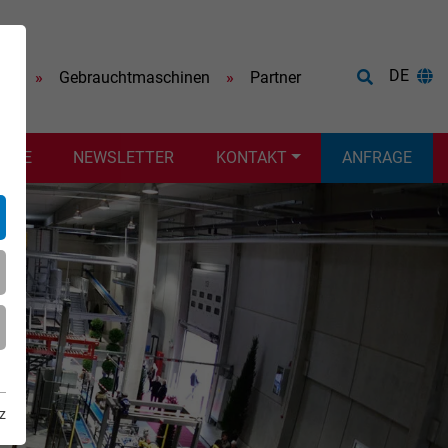
DE
ere
Gebrauchtmaschinen
Partner
VICE
NEWSLETTER
KONTAKT
ANFRAGE
z