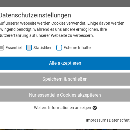
Datenschutzeinstellungen
Messe & Termine
Karri
Auf unserer Webseite werden Cookies verwendet. Einige davon werden
zwingend benötigt, während es uns andere ermöglichen, Ihre
Nutzererfahrung auf unserer Webseite zu verbessern.
MASCHINEN
PRODUKTE
UNTERNEHMEN
SER
Essentiell
Statistiken
Externe Inhalte
Alle akzeptieren
Speichern & schließen
Nur essentielle Cookies akzeptieren
Weitere Informationen anzeigen
Essentiell
Essentielle Cookies werden für grundlegende Funktionen der Webseite
Impressum
|
Datenschut
benötigt. Dadurch ist gewährleistet, dass die Webseite einwandfrei