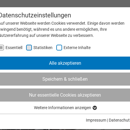
Datenschutzeinstellungen
Messe & Termine
Karri
Auf unserer Webseite werden Cookies verwendet. Einige davon werden
zwingend benötigt, während es uns andere ermöglichen, Ihre
Nutzererfahrung auf unserer Webseite zu verbessern.
MASCHINEN
PRODUKTE
UNTERNEHMEN
SER
Essentiell
Statistiken
Externe Inhalte
Alle akzeptieren
Speichern & schließen
Nur essentielle Cookies akzeptieren
Weitere Informationen anzeigen
Essentiell
Essentielle Cookies werden für grundlegende Funktionen der Webseite
Impressum
|
Datenschut
benötigt. Dadurch ist gewährleistet, dass die Webseite einwandfrei