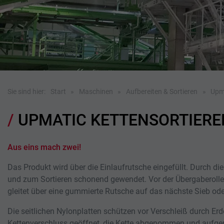
Sie sind hier:
Start
Maschinen
Aufbereiten & Sortieren
Upma
UPMATIC KETTENSORTIERER
Aus eins mach zwei!
Das Produkt wird über die Einlaufrutsche eingefüllt. Durch die
und zum Sortieren schonend gewendet. Vor der Übergaberoll
gleitet über eine gummierte Rutsche auf das nächste Sieb od
Die seitlichen Nylonplatten schützen vor Verschleiß durch Er
Kettenverschluss geöffnet, die Kette abgenommen und aufgero