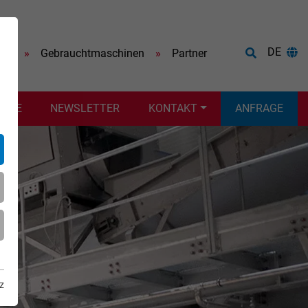
DE
ere
Gebrauchtmaschinen
Partner
VICE
NEWSLETTER
KONTAKT
ANFRAGE
z