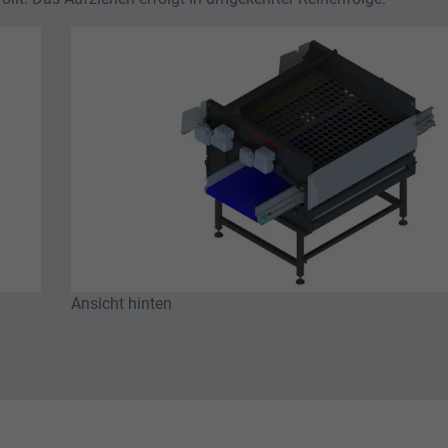
Dieses Cookie wird verwendet, um Ihre Cookie-
Zweck
die Anzahl der Besucher, die Quelle, aus der sie
Einstellungen für diese Website zu speichern.
stammen, und die Seiten in anonymisierter Form.
Name
_ga
Anbieter
Google LLC
Laufzeit
2 Jahre
Dieses Cookie wird von Google Analytics
installiert. Das Cookie wird verwendet, um
Besucher-, Sitzungs- und Kampagnendaten zu
berechnen und die Nutzung der Website für den
Ansicht hinten
Zweck
Analysebericht der Website zu verfolgen. Die
Cookies speichern Informationen anonym und
weisen eine randoly generierte Nummer zu, um
eindeutige Besucher zu identifizieren.