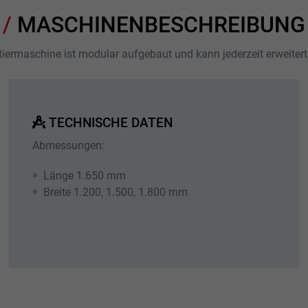
Name
_ga_xxxxxxxxxx
MASCHINENBESCHREIBUNG
Anbieter
Google LLC
tiermaschine ist modular aufgebaut und kann jederzeit erweiter
Laufzeit
2 Jahre
Wird verwendet, um den Sitzungsstatus zu
Zweck
erhalten.
TECHNISCHE DATEN
Abmessungen:
Länge 1.650 mm
Breite 1.200, 1.500, 1.800 mm