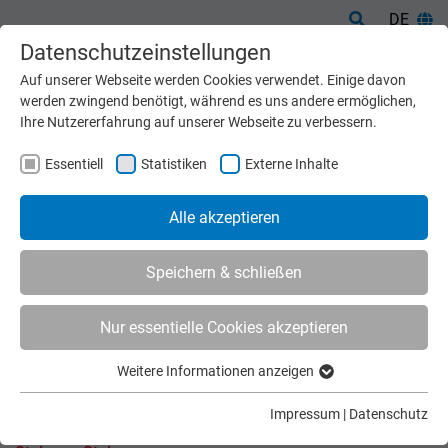
DE
Datenschutzeinstellungen
Auf unserer Webseite werden Cookies verwendet. Einige davon
werden zwingend benötigt, während es uns andere ermöglichen,
Ihre Nutzererfahrung auf unserer Webseite zu verbessern.
Essentiell
Statistiken
Externe Inhalte
Alle akzeptieren
Speichern & schließen
Nur essentielle Cookies akzeptieren
Start
Maschinen
Aufbereiten & Sortieren
upmatic Steintrenner TYP FDS 40
Weitere Informationen anzeigen
UPMATIC STEINTRENNER TYP
Essentiell
Essentielle Cookies werden für grundlegende Funktionen der
FDS 40
Impressum
|
Datenschutz
Webseite benötigt. Dadurch ist gewährleistet, dass die