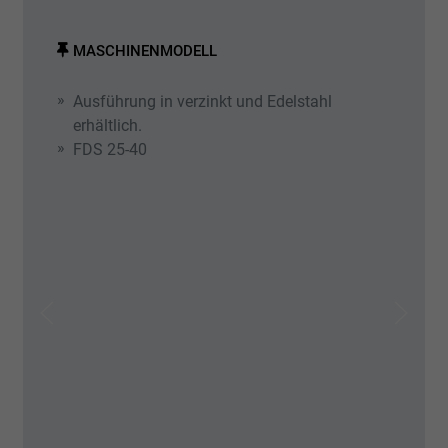
Name
_ga_xxxxxxxxxx
MASCHINENMODELL
Anbieter
Google LLC
Ausführung in verzinkt und Edelstahl
erhältlich.
Laufzeit
2 Jahre
FDS 25-40
Wird verwendet, um den Sitzungsstatus zu
Zweck
erhalten.