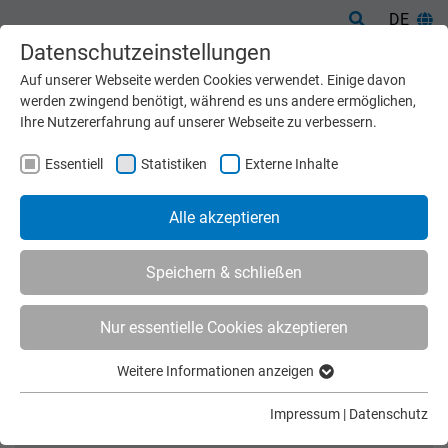
DE
Datenschutzeinstellungen
Auf unserer Webseite werden Cookies verwendet. Einige davon
werden zwingend benötigt, während es uns andere ermöglichen,
Ihre Nutzererfahrung auf unserer Webseite zu verbessern.
Essentiell
Statistiken
Externe Inhalte
Alle akzeptieren
Speichern & schließen
Nur essentielle Cookies akzeptieren
Start
Maschinen
Übersicht
Weitere Informationen anzeigen
ÜBERSICHT
Essentiell
Essentielle Cookies werden für grundlegende Funktionen der
FILTER: KATZENSTREU
Impressum
|
Datenschutz
Webseite benötigt. Dadurch ist gewährleistet, dass die