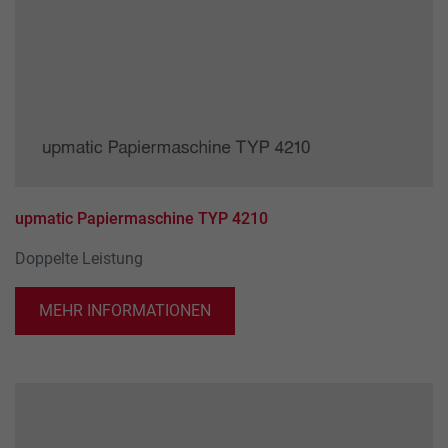
Name
_ga_xxxxxxxxxx
Anbieter
Google LLC
Laufzeit
2 Jahre
Wird verwendet, um den Sitzungsstatus zu
Zweck
erhalten.
upmatic Papiermaschine TYP 4210
Doppelte Leistung
MEHR INFORMATIONEN