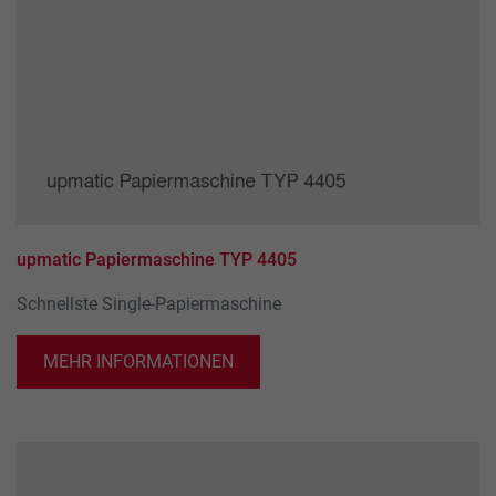
erhobenen Daten umfassen die Anzahl der
Dieses Cookie wird verwendet, um Ihre
Besucher, die Quelle, aus der sie stammen,
Zweck
Cookie-Einstellungen für diese Website zu
und die Seiten in anonymisierter Form.
speichern.
Name
_ga
Anbieter
Google LLC
Laufzeit
2 Jahre
upmatic Papiermaschine TYP 4405
Dieses Cookie wird von Google Analytics
Schnellste Single-Papiermaschine
installiert. Das Cookie wird verwendet, um
Besucher-, Sitzungs- und Kampagnendaten
zu berechnen und die Nutzung der Website
MEHR INFORMATIONEN
Zweck
für den Analysebericht der Website zu
verfolgen. Die Cookies speichern
Informationen anonym und weisen eine
randoly generierte Nummer zu, um
eindeutige Besucher zu identifizieren.