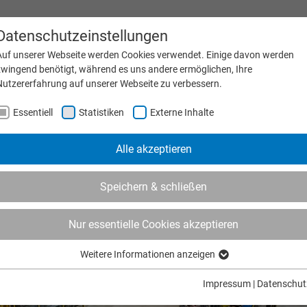
Datenschutzeinstellungen
Messe & Termine
Karri
Auf unserer Webseite werden Cookies verwendet. Einige davon werden
zwingend benötigt, während es uns andere ermöglichen, Ihre
Nutzererfahrung auf unserer Webseite zu verbessern.
MASCHINEN
PRODUKTE
UNTERNEHMEN
SER
Essentiell
Statistiken
Externe Inhalte
Alle akzeptieren
Speichern & schließen
Nur essentielle Cookies akzeptieren
Weitere Informationen anzeigen
Essentiell
Essentielle Cookies werden für grundlegende Funktionen der Webseite
Impressum
|
Datenschut
benötigt. Dadurch ist gewährleistet, dass die Webseite einwandfrei