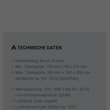
Name
_ga_xxxxxxxxxx
Anbieter
Google LLC
Laufzeit
2 Jahre
Wird verwendet, um den Sitzungsstatus zu
Zweck
erhalten.
TECHNISCHE DATEN
Packleistung: bis zu 16 ppm
Min. Tütengröße: 185 mm x 90 x 370 mm
Max. Tütengröße: 380 mm x 180 x 950 mm
(entspricht ca. 5,0 - 25 kg Kartoffeln)
Nennspannung: 230 / 400 V bei 50 / 60 Hz
</li<<li>Stromverbrauch: 3,0 kW
Luftdruck: 6 bar ungeölt
Luftverbrauch pro Zyklus: ca. 10,8 l