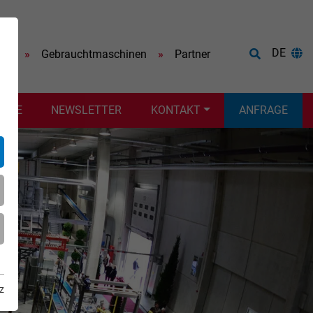
DE
ere
Gebrauchtmaschinen
Partner
VICE
NEWSLETTER
KONTAKT
ANFRAGE
z