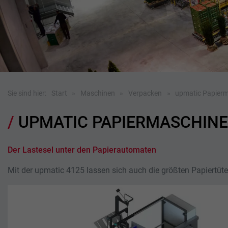
Sie sind hier:
Start
Maschinen
Verpacken
upmatic Papier
UPMATIC PAPIERMASCHINE
Der Lastesel unter den Papierautomaten
Mit der upmatic 4125 lassen sich auch die größten Papiertüte